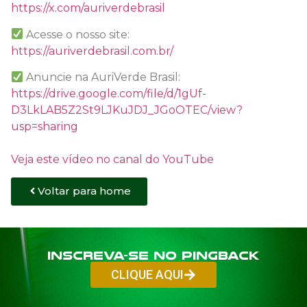
https://x.com/auriverdebrasil
Acesse o nosso site:
https://auriverdebrasil.com.br/
Anuncie na AuriVerde Brasil:
https://drive.google.com/file/d/1gUf-
D3LkLAB5Z2St9LJKuJDJ_JGoOTEC/view?
usp=sharing
Veja este vídeo no canal do YouTube
Voltar para home
Inscreva-se no PINGBACK
CLIQUE AQUI