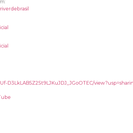
am:
iverdebrasil
cial
cial
/d/1gUf-D3LkLAB5Z2St9LJKuJDJ_JGoOTEC/view?usp=shar
uTube