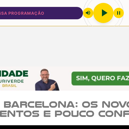
play_arrow
volume_up
pause
 PROGRAMAÇÃO
m Barcelona: os no
lentos e pouco conf