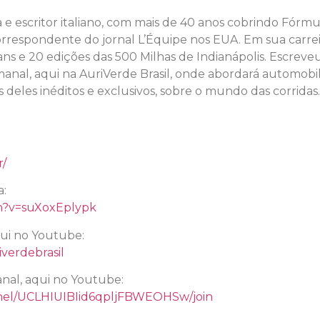
a e escritor italiano, com mais de 40 anos cobrindo Fórmu
 correspondente do jornal L’Équipe nos EUA. Em sua carrei
ns e 20 edições das 500 Milhas de Indianápolis. Escreve
nal, aqui na AuriVerde Brasil, onde abordará automobil
s deles inéditos e exclusivos, sobre o mundo das corridas
r/
a:
h?v=suXoxEplypk
qui no Youtube:
verdebrasil
nal, aqui no Youtube:
nel/UCLHIUIBIid6qpljFBWEOHSw/join