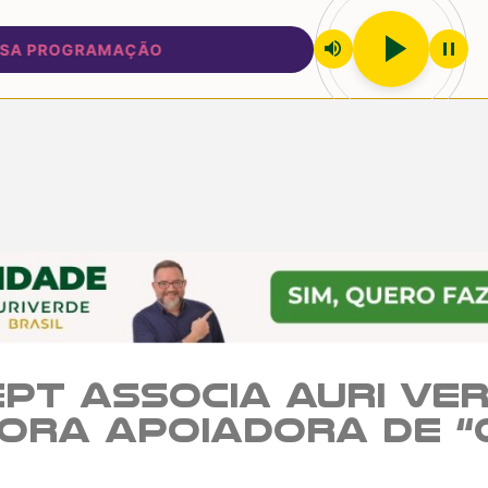
play_arrow
volume_up
pause
PROGRAMAÇÃO
pt associa Auri Ver
ora apoiadora de “