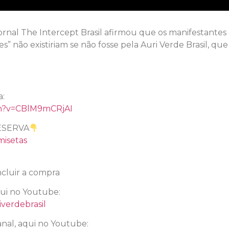
rnal The Intercept Brasil afirmou que os manifestantes do
es” não existiriam se não fosse pela Auri Verde Brasil, q
l
a:
ch?v=CBlM9mCRjAI
ESERVA
misetas
cluir a compra
qui no Youtube:
verdebrasil
nal, aqui no Youtube: