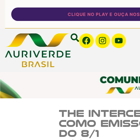
CLIQUE NO PLAY E OUÇA NOSSA 
The Interce
como emiss
do 8/1