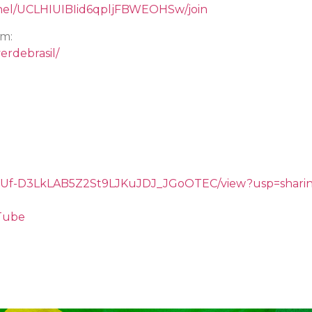
nel/UCLHIUIBIid6qpljFBWEOHSw/join
am:
erdebrasil/
/d/1gUf-D3LkLAB5Z2St9LJKuJDJ_JGoOTEC/view?usp=shari
uTube