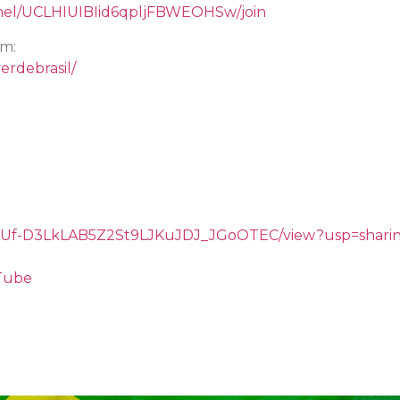
nel/UCLHIUIBIid6qpljFBWEOHSw/join
am:
erdebrasil/
/d/1gUf-D3LkLAB5Z2St9LJKuJDJ_JGoOTEC/view?usp=shari
uTube