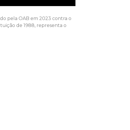
iado pela OAB em 2023 contra o
ituição de 1988, representa o