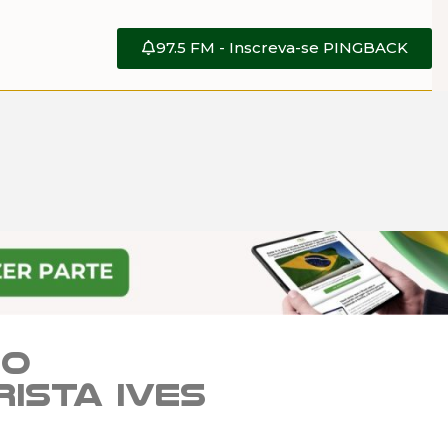
97.5 FM - Inscreva-se PINGBACK
so
rista Ives