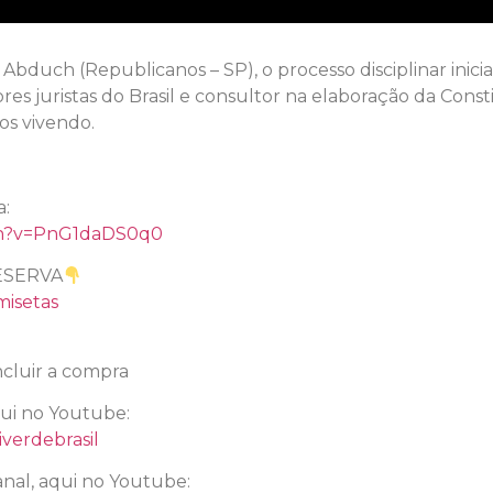
bduch (Republicanos – SP), o processo disciplinar inic
es juristas do Brasil e consultor na elaboração da Const
os vivendo.
l
a:
ch?v=PnG1daDS0q0
ESERVA
misetas
cluir a compra
qui no Youtube:
verdebrasil
nal, aqui no Youtube: