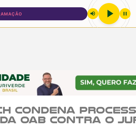
play_arrow
volume_up
pause
ÇÃO
ch condena proces
 da OAB contra o ju