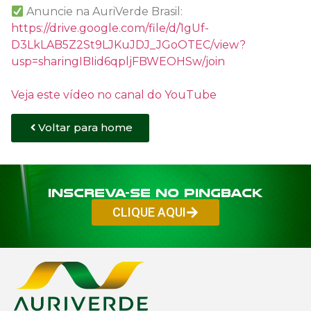
Anuncie na AuriVerde Brasil:
https://drive.google.com/file/d/1gUf-
D3LkLAB5Z2St9LJKuJDJ_JGoOTEC/view?
usp=sharingIBIid6qpljFBWEOHSw/join
Veja este vídeo no canal do YouTube
Voltar para home
Inscreva-se no PINGBACK
CLIQUE AQUI