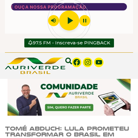
LAY E OUÇA NOSSA PROGRAMAÇÃO
play_arrow
volume_up
pause
97.5 FM - Inscreva-se PINGBACK
Tomé Abduch: Lula prometeu
transformar o Brasil em