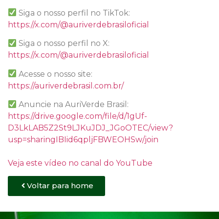
Siga o nosso perfil no TikTok:
https://x.com/@auriverdebrasiloficial
Siga o nosso perfil no X:
https://x.com/@auriverdebrasiloficial
Acesse o nosso site:
https://auriverdebrasil.com.br/
Anuncie na AuriVerde Brasil:
https://drive.google.com/file/d/1gUf-
D3LkLAB5Z2St9LJKuJDJ_JGoOTEC/view?
usp=sharingIBIid6qpljFBWEOHSw/join
Veja este vídeo no canal do YouTube
Voltar para home