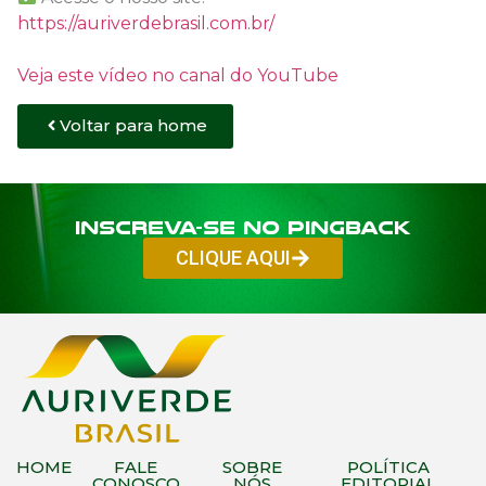
https://auriverdebrasil.com.br/
Veja este vídeo no canal do YouTube
Voltar para home
Inscreva-se no PINGBACK
CLIQUE AQUI
HOME
FALE
SOBRE
POLÍTICA
CONOSCO
NÓS
EDITORIAL