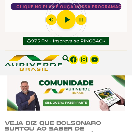
CLIQUE NO PLAY E OUÇA NOSSA PROGRAMAÇÃO
play_arrow
volume_up
pause
97.5 FM - Inscreva-se PINGBACK
Veja diz que Bolsonaro
surtou ao saber de