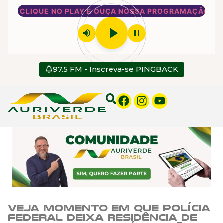
CLIQUE NO PLAY E OUÇA NOSSA PROGRAMAÇÃO
play_arrow
volume_up
pause
97.5 FM - Inscreva-se PINGBACK
Veja momento em que Polícia
Federal deixa residência de