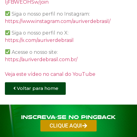
ljFBWEOHSw/join
Siga o nosso perfil no Instagram:
https://www.instagram.com/auriverdebrasil/
Siga o nosso perfil no X:
https://x.com/auriverdebrasil
Acesse o nosso site:
https://auriverdebrasil.com.br/
Veja este vídeo no canal do YouTube
Voltar para home
Inscreva-se no PINGBACK
CLIQUE AQUI