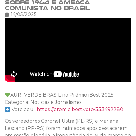
sobre 1964 e ameaça
comunista no Brasil
14/05/2025
AURI VERDE BRASIL no Prêmio iBest 2025
Categoria: Notícias e Jornalismo
Vote aqui:
https://premioibest.vote/333492280
Os vereadores Coronel Ustra (PL-RS) e Mariana
Lescano (PP-RS) foram intimados após destacarem,
em sessão plenária, a importância do 31 de março de