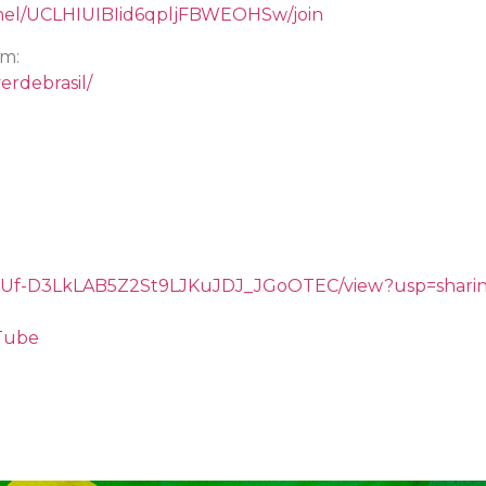
nel/UCLHIUIBIid6qpljFBWEOHSw/join
am:
erdebrasil/
/d/1gUf-D3LkLAB5Z2St9LJKuJDJ_JGoOTEC/view?usp=shari
uTube