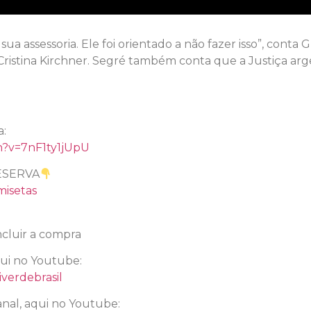
 assessoria. Ele foi orientado a não fazer isso”, conta G
 Cristina Kirchner. Segré também conta que a Justiça ar
l
a:
h?v=7nF1ty1jUpU
ESERVA
misetas
cluir a compra
qui no Youtube:
verdebrasil
nal, aqui no Youtube: