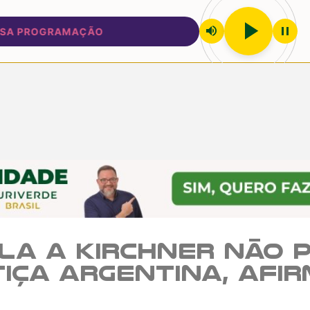
play_arrow
volume_up
pause
PROGRAMAÇÃO
Lula a Kirchner não
tiça argentina, afi