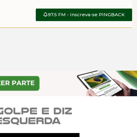
97.5 FM - Inscreva-se PINGBACK
olpe e diz
 esquerda