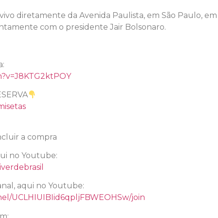
o vivo diretamente da Avenida Paulista, em São Paulo, e
juntamente com o presidente Jair Bolsonaro.
l
a:
ch?v=J8KTG2ktPOY
ESERVA
misetas
cluir a compra
qui no Youtube:
verdebrasil
nal, aqui no Youtube:
nel/UCLHIUIBIid6qpljFBWEOHSw/join
am: