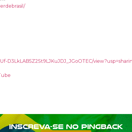
erdebrasil/
/d/1gUf-D3LkLAB5Z2St9LJKuJDJ_JGoOTEC/view?usp=shari
uTube
Inscreva-se no PINGBACK