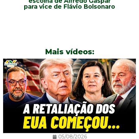
escolha de Alfredo Gaspar
Jor
para vice de Flávio Bolsonaro
Mais vídeos:
05/08/2026