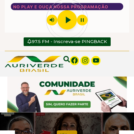
AY E OUÇA NOSSA PROGRAMAÇÃO
play_arrow
volume_up
pause
97.5 FM - Inscreva-se PINGBACK