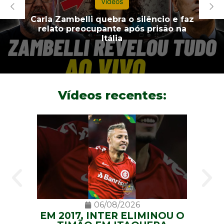
Vídeos
PL
confirma candidatura de André do
Prado ao Senado por SP
Vídeos recentes:
06/08/2026
EM 2017, INTER ELIMINOU O
Bras