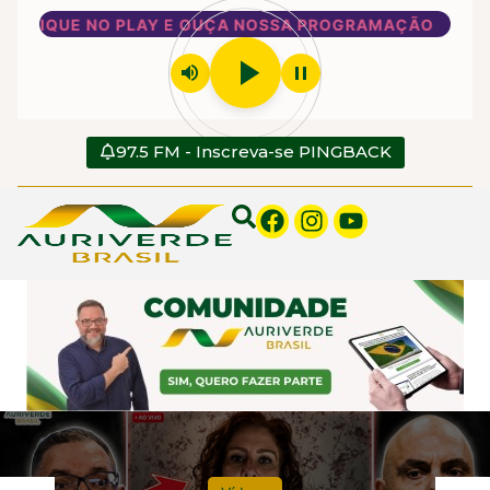
O PLAY E OUÇA NOSSA PROGRAMAÇÃO
play_arrow
volume_up
pause
97.5 FM - Inscreva-se PINGBACK