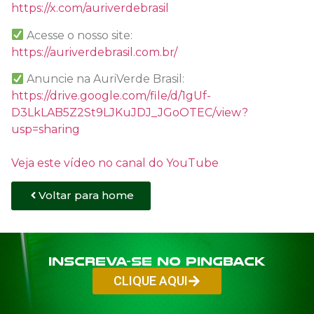
https://x.com/auriverdebrasil
Acesse o nosso site:
https://auriverdebrasil.com.br/
Anuncie na AuriVerde Brasil:
https://drive.google.com/file/d/1gUf-
D3LkLAB5Z2St9LJKuJDJ_JGoOTEC/view?
usp=sharing
Veja este vídeo no canal do YouTube
Voltar para home
Inscreva-se no PINGBACK
CLIQUE AQUI