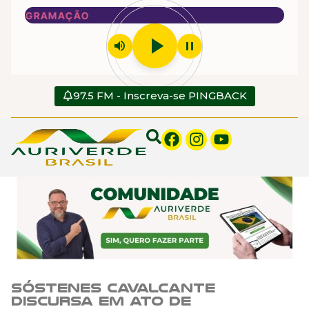
A PROGRAMAÇÃO
play_arrow
volume_up
pause
97.5 FM - Inscreva-se PINGBACK
Sóstenes Cavalcante
discursa em ato de